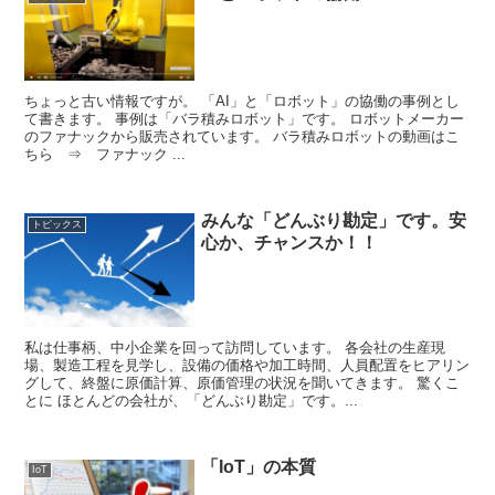
ちょっと古い情報ですが。 「AI」と「ロボット」の協働の事例とし
て書きます。 事例は「バラ積みロボット」です。 ロボットメーカー
のファナックから販売されています。 バラ積みロボットの動画はこ
ちら ⇒ ファナック ...
みんな「どんぶり勘定」です。安
トピックス
心か、チャンスか！！
私は仕事柄、中小企業を回って訪問しています。 各会社の生産現
場、製造工程を見学し、設備の価格や加工時間、人員配置をヒアリン
グして、終盤に原価計算、原価管理の状況を聞いてきます。 驚くこ
とに ほとんどの会社が、「どんぶり勘定」です。...
「IoT」の本質
IoT