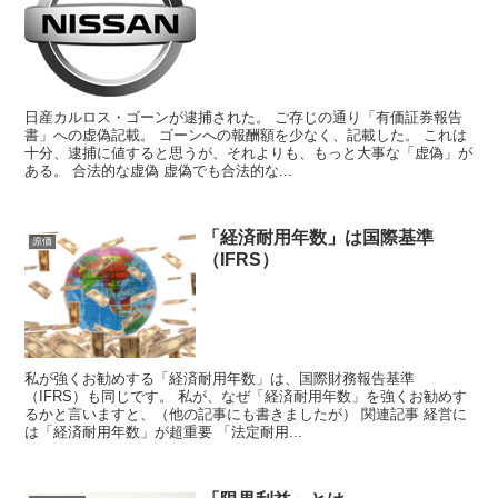
日産カルロス・ゴーンが逮捕された。 ご存じの通り「有価証券報告
書」への虚偽記載。 ゴーンへの報酬額を少なく、記載した。 これは
十分、逮捕に値すると思うが、それよりも、もっと大事な「虚偽」が
ある。 合法的な虚偽 虚偽でも合法的な...
「経済耐用年数」は国際基準
原価
（IFRS）
私が強くお勧めする「経済耐用年数」は、国際財務報告基準
（IFRS）も同じです。 私が、なぜ「経済耐用年数」を強くお勧めす
るかと言いますと、（他の記事にも書きましたが） 関連記事 経営に
は「経済耐用年数」が超重要 「法定耐用...