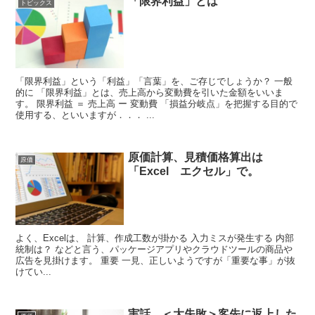
「限界利益」とは
トピックス
「限界利益」という「利益」「言葉」を、ご存じでしょうか？ 一般
的に 「限界利益」とは、売上高から変動費を引いた金額をいいま
す。 限界利益 ＝ 売上高 ー 変動費 「損益分岐点」を把握する目的で
使用する、といいますが．．． ...
原価計算、見積価格算出は
原価
「Excel エクセル」で。
よく、Excelは、 計算、作成工数が掛かる 入力ミスが発生する 内部
統制は？ などと言う、パッケージアプリやクラウドツールの商品や
広告を見掛けます。 重要 一見、正しいようですが「重要な事」が抜
けてい...
実話 ＜大失敗＞客先に返上した