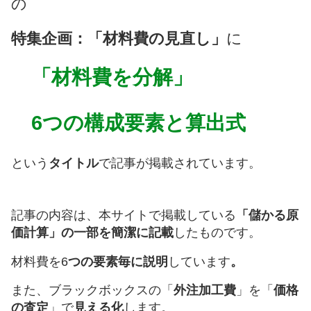
の
特集企画：「材料費の見直し」
に
「材料費を分解」
6つの構成要素と算出式
という
タイトル
で記事が掲載されています。
記事の内容は、本サイトで掲載している
「儲かる原
価計算」の一部を簡潔に記載
したものです。
材料費を6
つの要素毎に説明
しています
。
また、ブラックボックスの「
外注加工費
」を「
価格
の査定
」で
見える化
します。