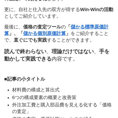
更に、自社と仕入先の双方が得する
Win-Winの活動
としてご紹介しています。
最後に、
価格の査定ツール
の
「
儲かる標準原価計
算
」、「
儲かる個別原価計算
」
をご紹介すること
で、
直ぐにでも実践
することができます。
読んで終わらない
、
理論だけではない
、
手を
動かして実践できる
内容です。
■記事の小タイトル
材料費の構成と算出式
6つの構成要素の概要と改善策
外注加工費と購入部品費を見える化する「価格
の査定」